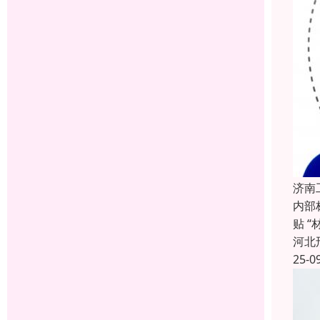
济南
内部
贴 
河北
25-0