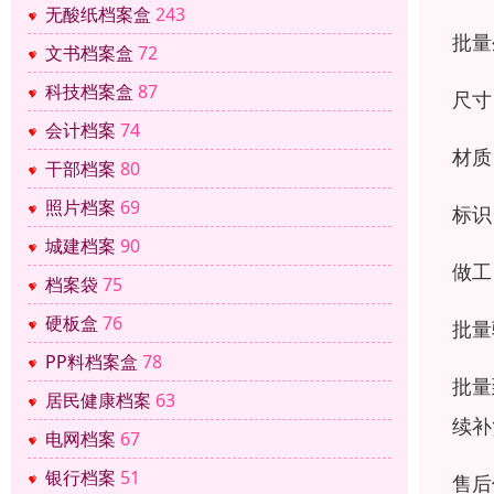
无酸纸档案盒
243
批量
文书档案盒
72
科技档案盒
87
尺寸
会计档案
74
材质
干部档案
80
照片档案
69
标识
城建档案
90
做工
档案袋
75
硬板盒
76
批量
PP料档案盒
78
批量
居民健康档案
63
续补
电网档案
67
银行档案
51
售后