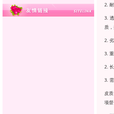
2.
3.
质，
2.
3.
2.
3.
皮质
项督