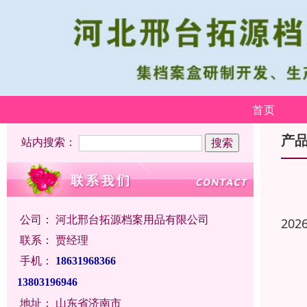
首页
产
站内搜索：
公司：
河北邢台拓源档案用品有限公司
202
联系：
贾经理
手机：
18631968366
13803196946
地址：
山东省济南市