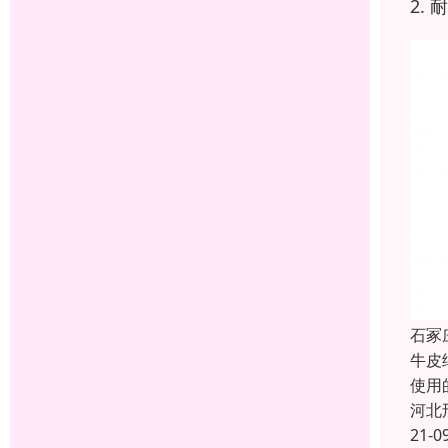
2.
石冢
牛皮
使用
河北
21-0