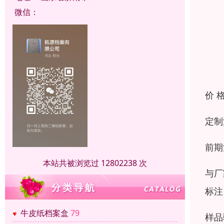
微信：
价 
定制
前期
本站共被浏览过 12802238 次
与厂
标注
牛皮纸档案盒
79
样品