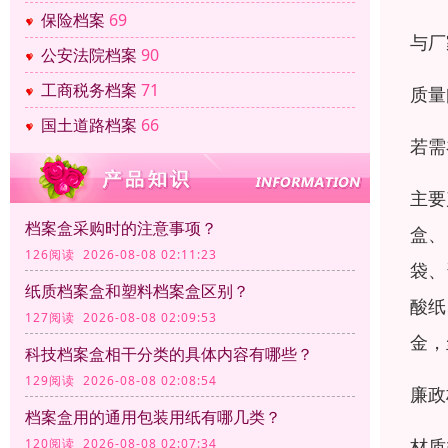
保险档案
69
与厂
公安法院档案
90
工商税务档案
71
质量
国土道路档案
66
若需
主要
档案盒采购时的注意事项？
盒、
126阅读 2026-08-08 02:11:23
袋、
纸质档案盒和塑料档案盒区别？
酸纸
127阅读 2026-08-08 02:09:53
金，
科技档案盒相干分类的具体内容有哪些？
129阅读 2026-08-08 02:08:54
廉政
档案盒用的通用包装用纸有哪几类？
材质
120阅读 2026-08-08 02:07:34