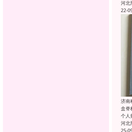
河北
22-0
济南
盒脊
个人
河北
25-0