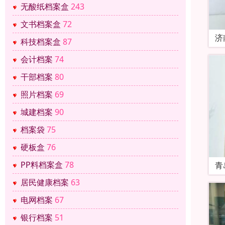
无酸纸档案盒
243
文书档案盒
72
济
科技档案盒
87
会计档案
74
干部档案
80
照片档案
69
城建档案
90
档案袋
75
硬板盒
76
PP料档案盒
78
青
居民健康档案
63
电网档案
67
银行档案
51