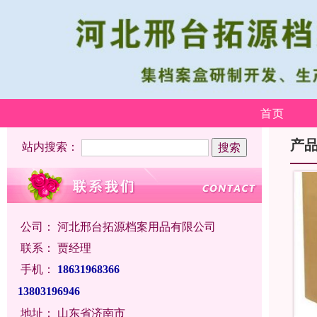
首页
产
站内搜索：
公司：
河北邢台拓源档案用品有限公司
联系：
贾经理
手机：
18631968366
13803196946
地址：
山东省济南市