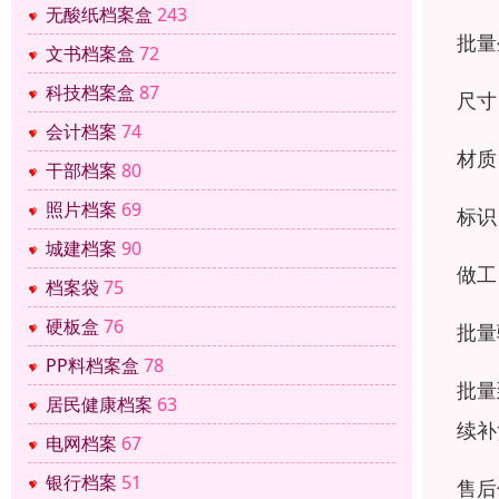
无酸纸档案盒
243
批量
文书档案盒
72
科技档案盒
87
尺寸
会计档案
74
材质
干部档案
80
照片档案
69
标识
城建档案
90
做工
档案袋
75
硬板盒
76
批量
PP料档案盒
78
批量
居民健康档案
63
续补
电网档案
67
银行档案
51
售后