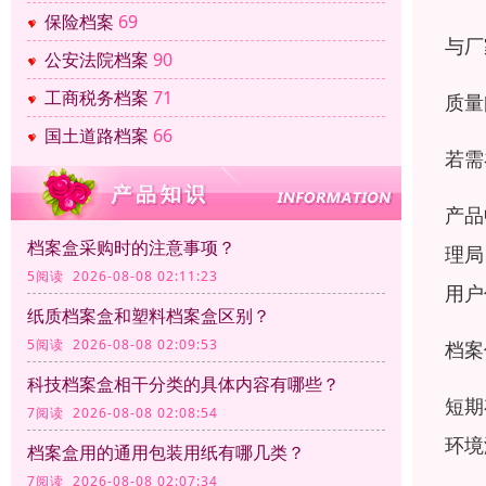
保险档案
69
与厂
公安法院档案
90
工商税务档案
71
质量
国土道路档案
66
若需
产品
档案盒采购时的注意事项？
理局
5阅读 2026-08-08 02:11:23
用户
纸质档案盒和塑料档案盒区别？
5阅读 2026-08-08 02:09:53
档案
科技档案盒相干分类的具体内容有哪些？
短期
7阅读 2026-08-08 02:08:54
环境
档案盒用的通用包装用纸有哪几类？
7阅读 2026-08-08 02:07:34