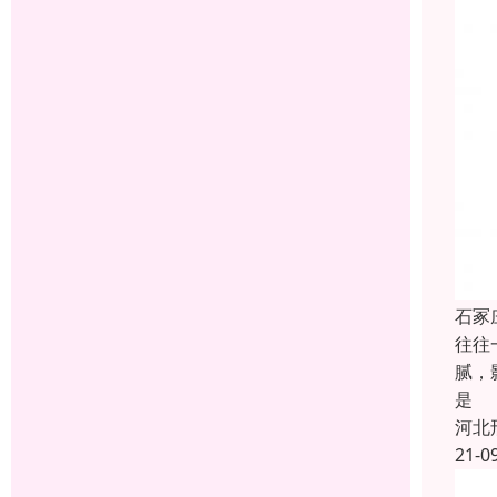
石冢
往往
腻，
是
河北
21-0