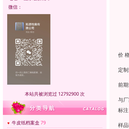
微信：
价 
定制
前期
本站共被浏览过 12792900 次
与厂
标注
牛皮纸档案盒
79
样品