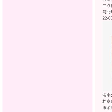
二点
河北
22-0
济南
档案
纸采