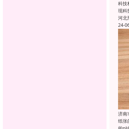
科技
现科
河北
24-0
济南
纸张
的p