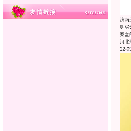
济南
购买
案盒
河北
22-0