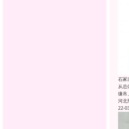
石冢
从总
缣帛
河北
22-0