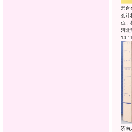
邢台
会计
位，
河北
14-1
济南