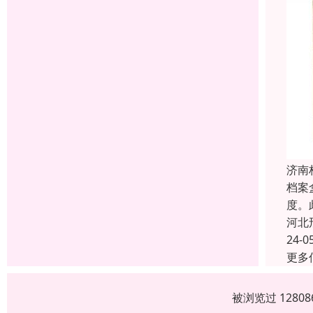
济南
档案
度。
河北
24-0
更多
被浏览过 1280