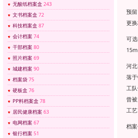
无酸纸档案盒
243
预留
文书档案盒
72
更换
科技档案盒
87
会计档案
74
可选
干部档案
80
15
照片档案
69
河北
城建档案
90
落于
档案袋
75
工队
硬板盒
76
曾被
PP料档案盒
78
工艺
居民健康档案
63
电网档案
67
档案
银行档案
51