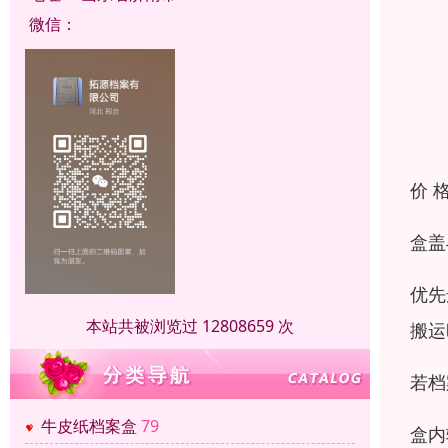
微信：
价 
盒盖
优先
本站共被浏览过 12808659 次
搬运
若档
牛皮纸档案盒
79
盒内