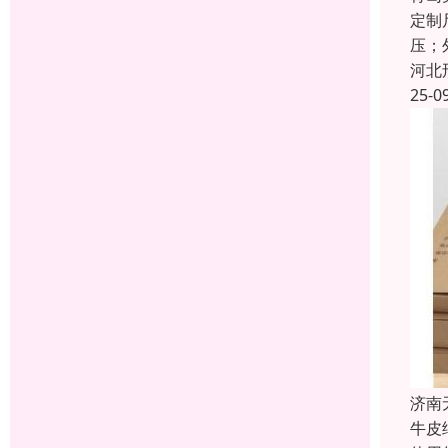
定制
压；
河北
25-0
济南
牛皮