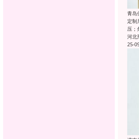
青岛
定制
压；
河北
25-0