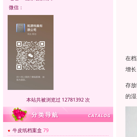
微信：
在档
增长
存放
的湿
本站共被浏览过 12781392 次
牛皮纸档案盒
79