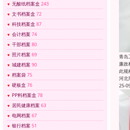
无酸纸档案盒
243
文书档案盒
72
科技档案盒
87
会计档案
74
干部档案
80
照片档案
69
青岛
廉政
城建档案
90
此规
档案袋
75
河北
硬板盒
76
25-0
PP料档案盒
78
居民健康档案
63
电网档案
67
银行档案
51