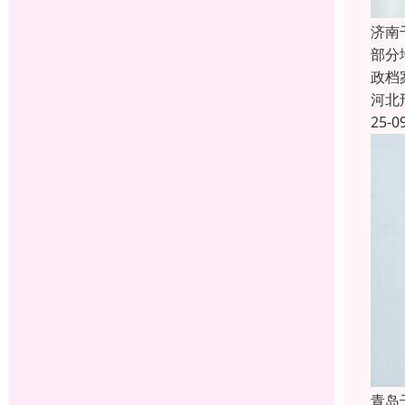
济南
部分
政档
河北
25-0
青岛