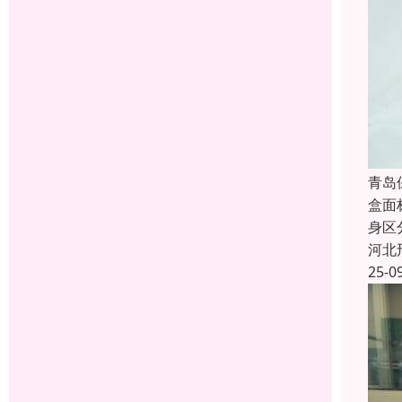
青岛
盒面
身区
河北
25-0