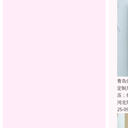
青岛
定制
压；
河北
25-0