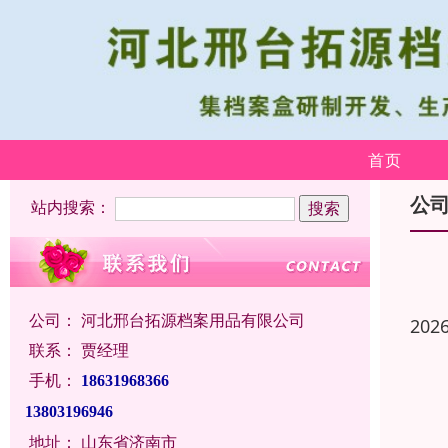
首页
公
站内搜索：
公司：
河北邢台拓源档案用品有限公司
202
联系：
贾经理
手机：
18631968366
13803196946
地址：
山东省济南市