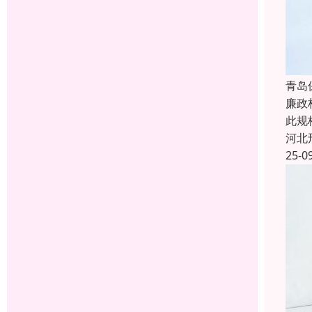
青岛
廉政
此规
河北
25-0