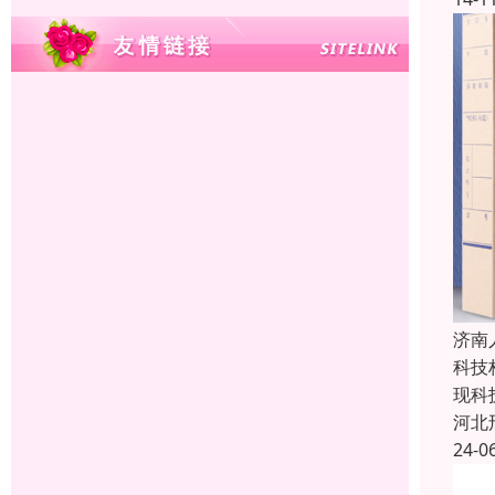
济南
科技
现科
河北
24-0