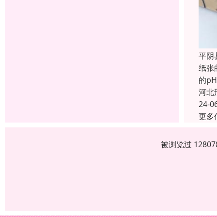
平阴
纸张
的p
河北
24-0
更多
被浏览过 1280