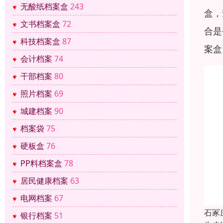
无酸纸档案盒
243
盒，
文书档案盒
72
合是
科技档案盒
87
案盒
会计档案
74
干部档案
80
照片档案
69
城建档案
90
档案袋
75
硬板盒
76
PP料档案盒
78
居民健康档案
63
电网档案
67
石冢
银行档案
51