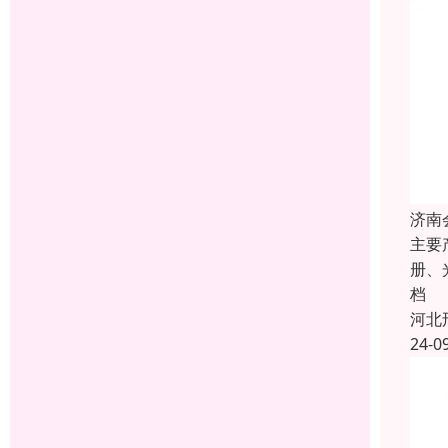
济南
主要
册、
档
河北
24-0