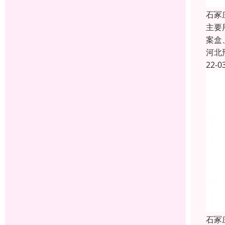
石冢
主要
案盒
河北
22-0
石冢