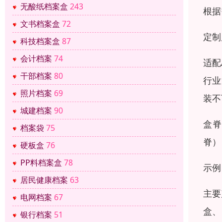
无酸纸档案盒
243
根据
文书档案盒
72
定制
科技档案盒
87
会计档案
74
适配
干部档案
80
行业
照片档案
69
装不
城建档案
90
盒脊
档案袋
75
脊）
硬板盒
76
PP料档案盒
78
示例
居民健康档案
63
主要
电网档案
67
盒、
银行档案
51