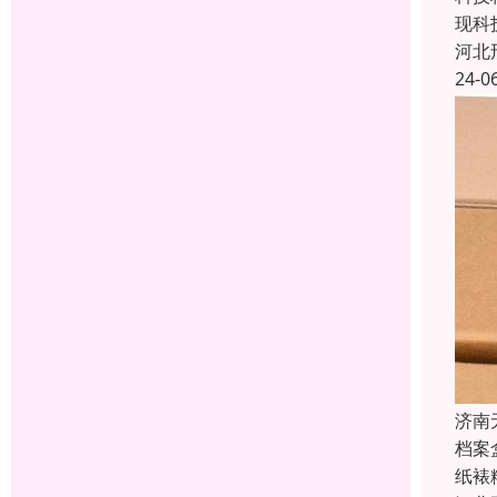
现科
河北
24-0
济南
档案
纸裱