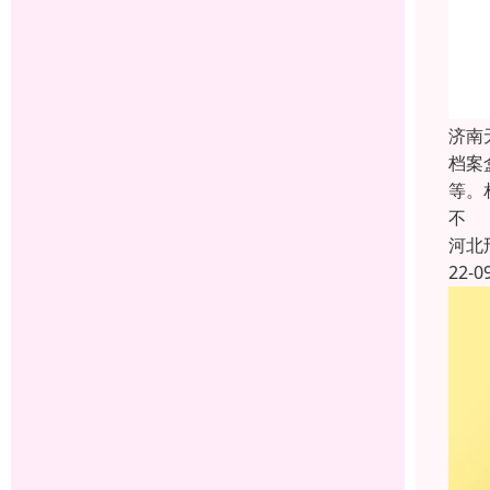
济南
档案
等。
不
河北
22-0