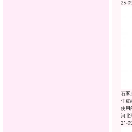
25-0
石冢
牛皮
使用
河北
21-0