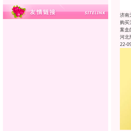
济南
购买
案盒
河北
22-0