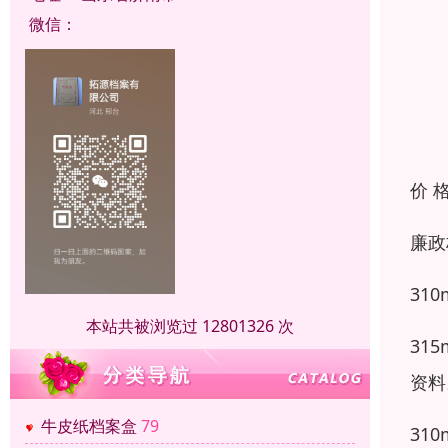
微信：
价 
廉政
31
本站共被浏览过 12801326 次
31
资料
牛皮纸档案盒
79
31