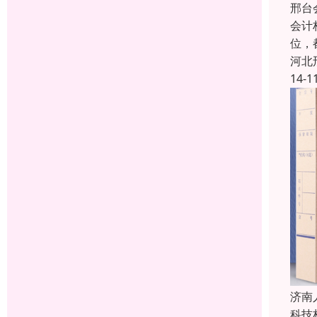
邢台
会计
位，
河北
14-1
济南
科技