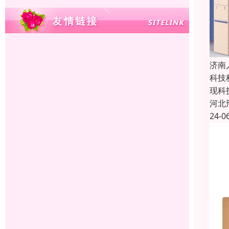
济南
科技
现科
河北
24-0