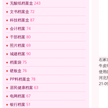
无酸纸档案盒
243
文书档案盒
72
科技档案盒
87
会计档案
74
干部档案
80
照片档案
69
城建档案
90
石冢
档案袋
75
牛皮
硬板盒
76
使用
河北
PP料档案盒
78
21-0
居民健康档案
63
电网档案
67
银行档案
51