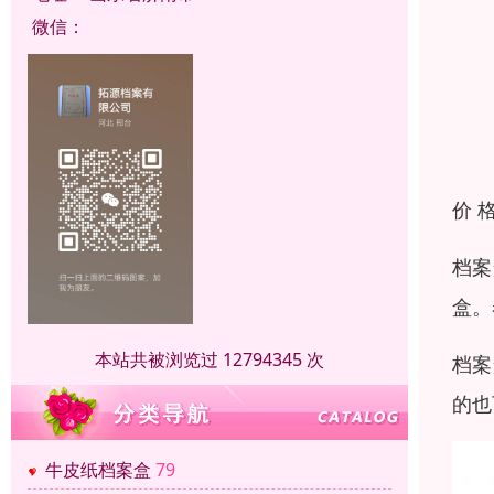
微信：
价 
档案
盒。
本站共被浏览过 12794345 次
档案
的也
牛皮纸档案盒
79