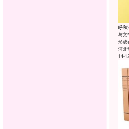
呼和
与文
形成
河北
14-1