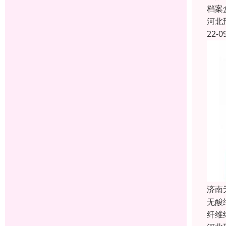
档案
河北
22-0
济南
无酸
纤维