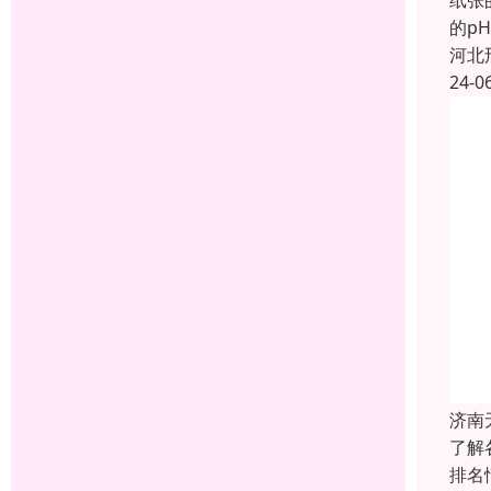
纸张
的p
河北
24-0
济南
了解
排名