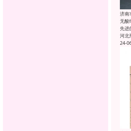
济南
无酸
先进
河北
24-0